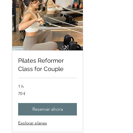
Pilates Reformer
Class for Couple
1 h
70
70 €
euros
Reservar ahora
Explorar planes