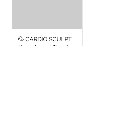
💦 CARDIO SCULPT
(Jumpboard Class)
Cardio de alta intensidad
usando la Tabla de Salto.
¡Suda, tonifica y salta!
Cargando los días...
50 min
Reservar ahora
Explorar planes