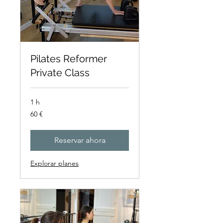
Pilates Reformer
Private Class
1 h
60
60 €
euros
Reservar ahora
Explorar planes